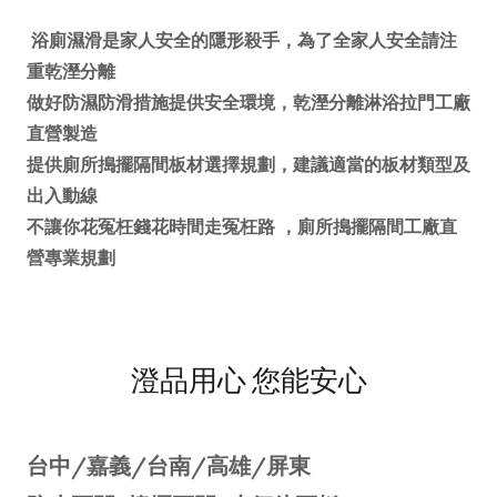
浴廁濕滑是家人安全的隱形殺手，為了全家人安全請注
重乾溼分離
做好防濕防滑措施提供安全環境，乾溼分離淋浴拉門工廠
直營製造
提供廁所搗擺隔間板材選擇規劃，建議適當的板材類型及
出入動線
不讓你花冤枉錢花時間走冤枉路 ，廁所搗擺隔間工廠直
營專業規劃
澄品用心 您能安心
台中/嘉義/台南/高雄/屏東