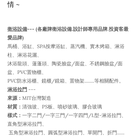
情 ~
衛浴設備
--- (各廠牌衛浴設備.設計師專用品牌.投資客最
愛品牌)
馬桶、浴缸、SPA按摩浴缸、蒸汽機、實木烤箱、淋浴
柱、淋浴花灑、
沐浴龍頭、蓮蓬頭、陶瓷臉盆/面盆、不銹鋼臉盆/面
盆、PVC置物櫃、
PVC防水浴櫃、鏡櫃/鏡箱、置物架........等相關配件。
淋浴拉門
---
來源：
MIT台灣製造
材質：
清強玻、PS板、噴砂玻璃、膠合玻璃
樣式：
一字二門/一字三門/一字四門/L型-淋浴拉門、
直角型淋浴拉門、
五角型淋浴拉門、圓弧型淋浴拉門、單開門、折門......