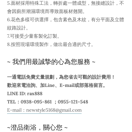
5.面材採用特殊工法，轉折處一體成型，無接縫設計，不
會因廁所潮濕環境而導致面板材翹開。
6.花色多樣可供選擇，包含素色及木紋，有分平面及立體
紋路設計。
7.可接受少量客製化訂製。
8.按照現場環境製作，做出最合適的尺寸。
~ 我們用最誠摯的心為您服務 ~
一通電話免費丈量規劃，為您省去可觀的設計費用！
歡迎來電洽詢、加Line、E-mail或部落格留言。
LINE ID: rax888
TEL：0938-095-861 ；0955-121-548
E-mail：newstyle5168@gmail.com
~澄品衛浴，關心您 ~