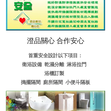
澄品關心 合作安心
首重安全設計以下項目：
衛浴設備 乾濕分離 淋浴拉門
浴櫃訂製
搗擺隔間 廁所隔間 小便斗隔板