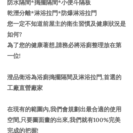
防水隔間*搗擺隔間*小便斗隔板
乾溼分離*淋浴拉門*防爆淋浴拉門
您一定不知道前屋主的衛生習慣及健康狀況是
如何?
為了您的健康著想,請務必將浴廁整理放在第
一位!
澄品衛浴為浴廁搗擺隔間及淋浴拉門,首選的
工廠直營廠家
在現有的範圍內,我們會規劃出最合適的使用
空間,只要圖面畫的出來,我們就有100%完美
完成的把握!