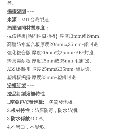
等。
搗擺隔間
---
來源：
MIT台灣製造
搗擺隔間材質厚度：
抗倍特板{熱固性樹脂板} 厚度13mm或19mm、
高壓防水塑合板厚度20mm或25mm-鋁封邊
強化複合版 厚度20mm或25mm-ABS封邊、
蜂巢美耐板 厚度25mm或35mm-鋁封邊、
ABS板搗擺 厚度25mm或35mm-鋁封邊、
塑鋼板搗擺 厚度35mm-塑鋼封邊
浴櫃訂製
---
澄品訂製浴櫃特性--
1.
南亞PVC發泡板:
非劣質發泡板。
2.
板材特性：
防腐防霉，防水防潮。
3.
防水係數:
100%。
4.不彎曲，不變形。