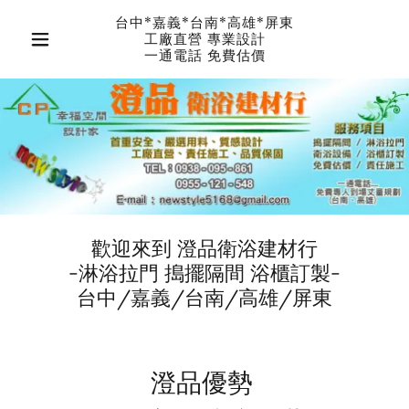
台中*嘉義*台南*高雄*屏東
工廠直營 專業設計
一通電話 免費估價
歡迎來到 澄品衛浴建材行
-淋浴拉門 搗擺隔間 浴櫃訂製-
台中/嘉義/台南/高雄/屏東
澄品優勢